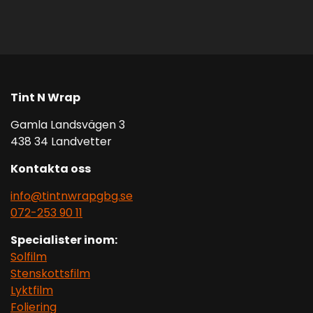
Tint N Wrap
Gamla Landsvägen 3
438 34 Landvetter
Kontakta oss
info@tintnwrapgbg.se
072-253 90 11
Specialister inom:
Solfilm
Stenskottsfilm
Lyktfilm
Foliering