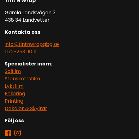
Tint N Wrap
Gamla Landsvägen 3
438 34 Landvetter
Kontakta oss
info@tintnwrapgbg.se
072-253 90 11
Specialister inom:
Solfilm
Stenskottsfilm
Lyktfilm
Foliering
Printing
Dekaler & Skyltar
Följ oss