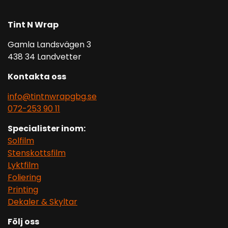
Tint N Wrap
Gamla Landsvägen 3
438 34 Landvetter
Kontakta oss
info@tintnwrapgbg.se
072-253 90 11
Specialister inom:
Solfilm
Stenskottsfilm
Lyktfilm
Foliering
Printing
Dekaler & Skyltar
Följ oss